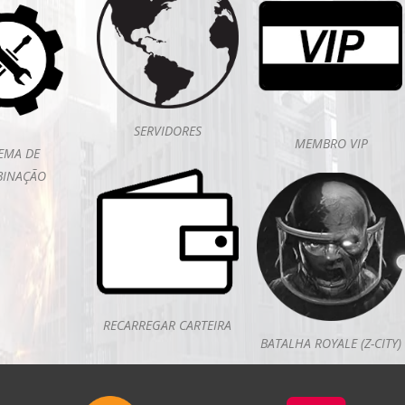
SERVIDORES
MEMBRO VIP
TEMA DE
INAÇÃO
RECARREGAR CARTEIRA
BATALHA ROYALE (Z-CITY)