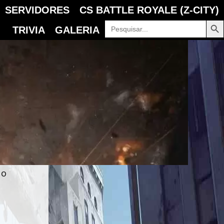
SERVIDORES
CS BATTLE ROYALE (Z-CITY)
BOTÃO P
Pesquisar
TRIVIA
GALERIA
por:
 o