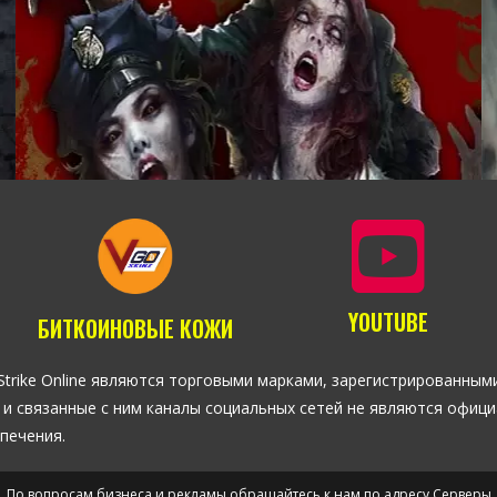
PLAYER VS ENVIRONMENT
CASUAL
(PVE)
YOUTUBE
БИТКОИНОВЫЕ КОЖИ
PLAYER VS PLAYER
(PVP)
ter-Strike Online являются торговыми марками, зарегистрирован
айт и связанные с ним каналы социальных сетей не являются оф
печения.
По вопросам бизнеса и рекламы обращайтесь к нам по адресу
Серверы