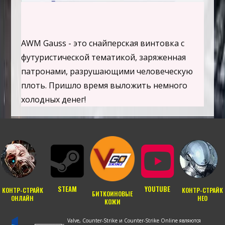
AWM Gauss - это снайперская винтовка с
футуристической тематикой, заряженная
патронами, разрушающими человеческую
плоть. Пришло время выложить немного
холодных денег!
STEAM
YOUTUBE
КОНТР-СТРАЙК
КОНТР-СТРАЙК
БИТКОИНОВЫЕ
ОНЛАЙН
НЕО
КОЖИ
Valve, Counter-Strike и Counter-Strike Online являются