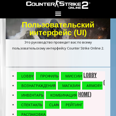
Пользовательский
КНОПКА ПОИСКА
интерфейс (UI)
Это руководство проведет вас по всему
пользовательскому интерфейсу Counter Strike Online 2.
LOBBY
LOBBY
ПРОФИЛЬ
МИССИИ
(
ВОЗНАГРАЖДЕНИЯ
МАГАЗИН
ARMORY
HOME)
ИНВЕНТАРЬ
КОМБИНАЦИЯ
СПЕКТАКЛЬ
CLAN
РЕЙТИНГ
РАСПАКОВКА