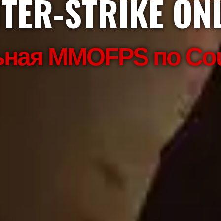
TER-STRIKE ONL
ая MMOFPS по Coun